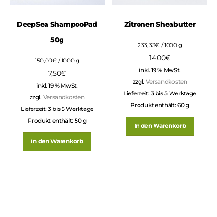
DeepSea ShampooPad
Zitronen Sheabutter
50g
233,33
€
/
1000
g
14,00
€
150,00
€
/
1000
g
inkl. 19 % MwSt.
7,50
€
zzgl.
Versandkosten
inkl. 19 % MwSt.
Lieferzeit:
3 bis 5 Werktage
zzgl.
Versandkosten
Produkt enthält: 60
g
Lieferzeit:
3 bis 5 Werktage
Produkt enthält: 50
g
In den Warenkorb
In den Warenkorb