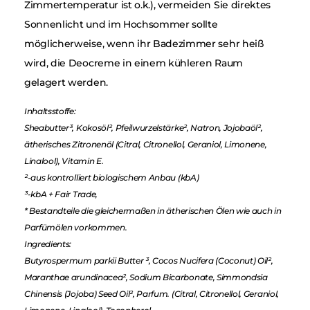
Zimmertemperatur ist o.k.), vermeiden Sie direktes
Sonnenlicht und im Hochsommer sollte
möglicherweise, wenn ihr Badezimmer sehr heiß
wird, die Deocreme in einem kühleren Raum
gelagert werden.
Inhaltsstoffe:
Sheabutter³, Kokosöl², Pfeilwurzelstärke², Natron, Jojobaöl²,
ätherisches Zitronenöl (Citral, Citronellol, Geraniol, Limonene,
Linalool), Vitamin E.
²-aus kontrolliert biologischem Anbau (kbA)
³-kbA + Fair Trade,
* Bestandteile die gleichermaßen in ätherischen Ölen wie auch in
Parfümölen vorkommen.
Ingredients:
Butyrospermum parkii Butter ³, Cocos Nucifera (Coconut) Oil²,
Maranthae arundinacea², Sodium Bicarbonate, Simmondsia
Chinensis (Jojoba) Seed Oil², Parfum. (Citral, Citronellol, Geraniol,