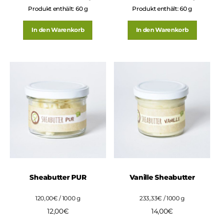
Produkt enthält: 60
g
Produkt enthält: 60
g
In den Warenkorb
In den Warenkorb
Sheabutter PUR
Vanille Sheabutter
120,00
€
/
1000
g
233,33
€
/
1000
g
12,00
€
14,00
€