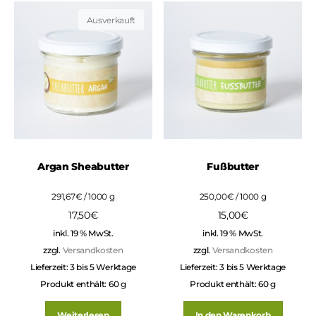
Ausverkauft
Argan Sheabutter
Fußbutter
291,67
€
/
1000
g
250,00
€
/
1000
g
17,50
€
15,00
€
inkl. 19 % MwSt.
inkl. 19 % MwSt.
zzgl.
Versandkosten
zzgl.
Versandkosten
Lieferzeit:
3 bis 5 Werktage
Lieferzeit:
3 bis 5 Werktage
Produkt enthält: 60
g
Produkt enthält: 60
g
Weiterlesen
In den Warenkorb