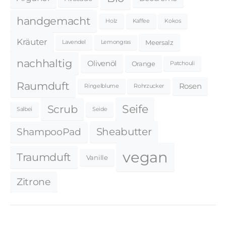
handgemacht
Holz
Kaffee
Kokos
Kräuter
Meersalz
Lavendel
Lemongras
nachhaltig
Olivenöl
Orange
Patchouli
Raumduft
Rosen
Ringelblume
Rohrzucker
Seife
Scrub
Salbei
Seide
Sheabutter
ShampooPad
vegan
Traumduft
Vanille
Zitrone