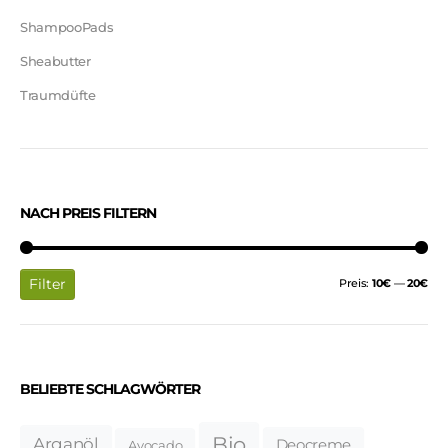
ShampooPads
Sheabutter
Traumdüfte
NACH PREIS FILTERN
Filter
Preis:
10€
—
20€
BELIEBTE SCHLAGWÖRTER
Bio
Arganöl
Deocreme
Avocado