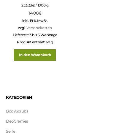
233,33
€
/
1000
g
14,00
€
inkl. 19 % MwSt.
zzgl.
Versandkosten
Lieferzeit:
3 bis 5 Werktage
Produkt enthält: 60
g
In den Warenkorb
KATEGORIEN
BodyScrubs
DeoCremes
Seife